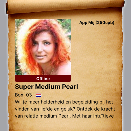
App Mij (250cpb)
Offline
Super Medium Pearl
Box: 03
Wil je meer helderheid en begeleiding bij het
vinden van liefde en geluk? Ontdek de kracht
van relatie medium Pearl. Met haar intuïtieve
vermogens en nauwkeurige inzichten kan
Pearl je helpen bij het begrijpen van je