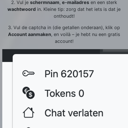
2. Vul je
schermnaam
,
e-mailadres
en een sterk
wachtwoord
in. Kleine tip: zorg dat het iets is dat je
onthoudt!
3. Vul de captcha in (die getallen onderaan), klik op
Account aanmaken
, en voilà – je hebt nu een gratis
account!