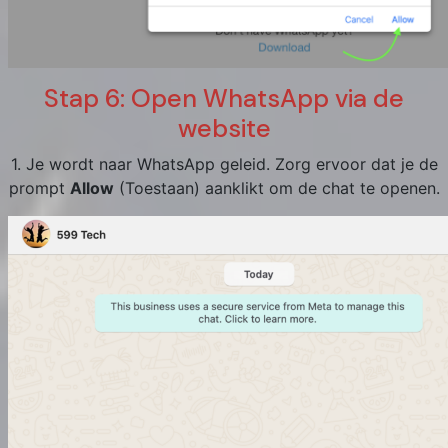
Stap 6: Open WhatsApp via de
website
1. Je wordt naar WhatsApp geleid. Zorg ervoor dat je de
prompt
Allow
(Toestaan) aanklikt om de chat te openen.