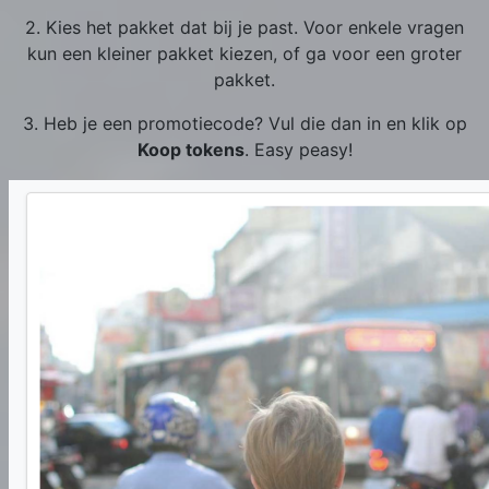
2. Kies het pakket dat bij je past. Voor enkele vragen
kun een kleiner pakket kiezen, of ga voor een groter
pakket.
3. Heb je een promotiecode? Vul die dan in en klik op
Koop tokens
. Easy peasy!