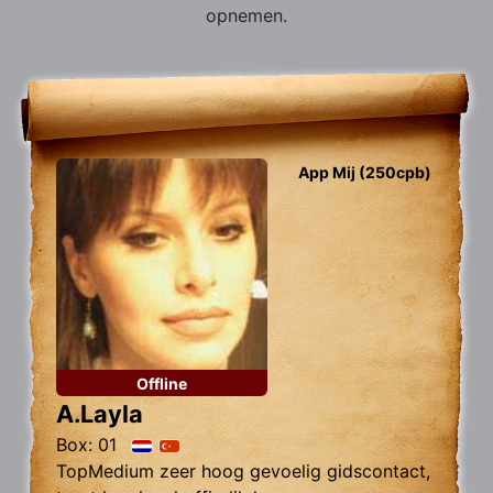
opnemen.
App Mij (250cpb)
Offline
A.Layla
Box: 01
TopMedium zeer hoog gevoelig gidscontact,