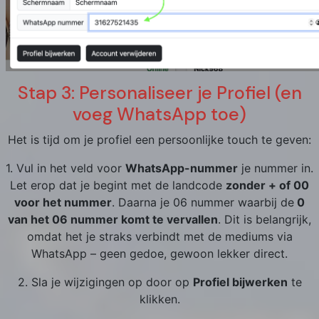
Stap 3: Personaliseer je Profiel (en
voeg WhatsApp toe)
Het is tijd om je profiel een persoonlijke touch te geven:
1. Vul in het veld voor
WhatsApp-nummer
je nummer in.
Let erop dat je begint met de landcode
zonder + of 00
voor het nummer
. Daarna je 06 nummer waarbij de
0
van het 06 nummer komt te vervallen
. Dit is belangrijk,
omdat het je straks verbindt met de mediums via
WhatsApp – geen gedoe, gewoon lekker direct.
2. Sla je wijzigingen op door op
Profiel bijwerken
te
klikken.