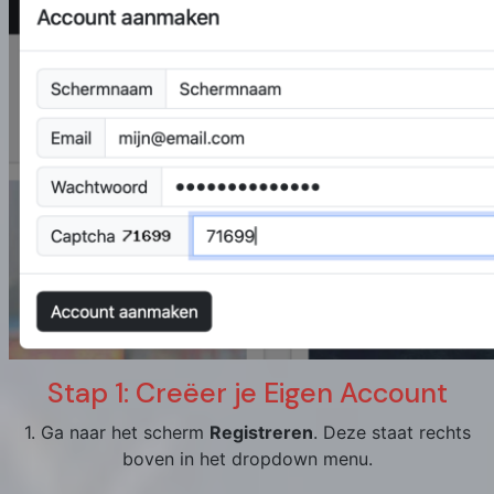
Stap 1: Creëer je Eigen Account
1. Ga naar het scherm
Registreren
. Deze staat rechts
boven in het dropdown menu.