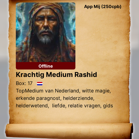
App Mij (250cpb)
Offline
Krachtig Medium Rashid
Box: 17
TopMedium van Nederland, witte magie,
erkende paragnost, helderziende,
helderwetend, liefde, relatie vragen, gids
contact, relatie hersteller, toekomst
voorspelling, foto lezen, zwarte magie
verwijdering.