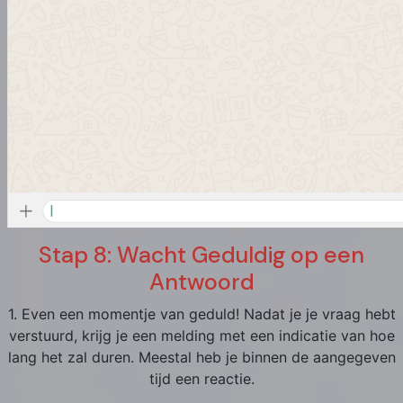
Stap 8: Wacht Geduldig op een
Antwoord
1. Even een momentje van geduld! Nadat je je vraag hebt
verstuurd, krijg je een melding met een indicatie van hoe
lang het zal duren. Meestal heb je binnen de aangegeven
tijd een reactie.