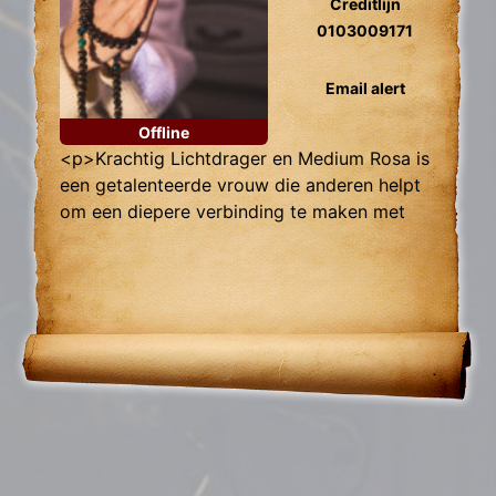
Creditlijn
0103009171
Email alert
Offline
<p>Krachtig Lichtdrager en Medium Rosa is
een getalenteerde vrouw die anderen helpt
om een diepere verbinding te maken met
het universum. Ontdek hoe haar werk kan
bijdragen aan jouw spirituele groei.</p>