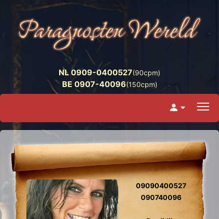
NL 0909-0400527
(90cpm)
BE 0907-40096
(150cpm)
09090400527
090740096