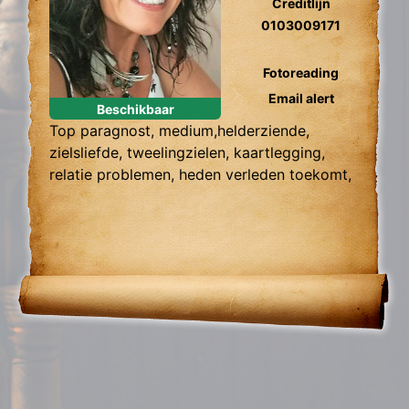
Creditlijn
0103009171
Fotoreading
Email alert
Beschikbaar
Top paragnost, medium,helderziende,
zielsliefde, tweelingzielen, kaartlegging,
relatie problemen, heden verleden toekomt,
foto reading.