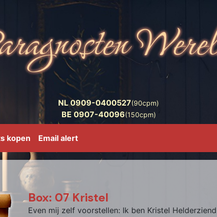
NL 0909-0400527
(90cpm)
BE 0907-40096
(150cpm)
ts kopen
Email alert
Box: 07 Kristel
Even mij zelf voorstellen: Ik ben Kristel Helderzie