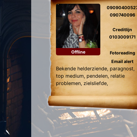
0909040052
090740096
Creditlijn
0103009171
Offline
Fotoreading
Email alert
Bekende helderziende, paragnost,
top medium, pendelen, relatie
problemen, zielsliefde,
tweelingzielen, healing, engelen
contact.