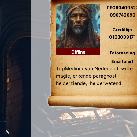
0909040052
090740096
Creditlijn
0103009171
Offline
Fotoreading
Email alert
TopMedium van Nederland, witte
magie, erkende paragnost,
helderziende, helderwetend,
liefde, relatie vragen, gids contact,
relatie hersteller, toekomst
voorspelling, foto lezen, zwarte
magie verwijdering.