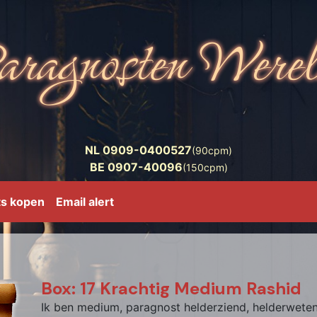
NL 0909-0400527
(90cpm)
BE 0907-40096
(150cpm)
ts kopen
Email alert
Box: 17 Krachtig Medium Rashid
Ik ben medium, paragnost helderziend, helderwetend