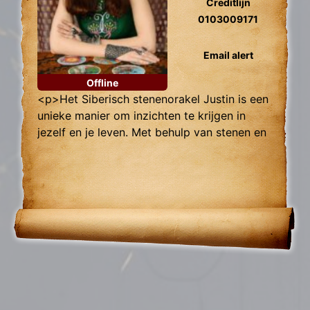
Creditlijn
0103009171
Email alert
Offline
<p>Het Siberisch stenenorakel Justin is een
unieke manier om inzichten te krijgen in
jezelf en je leven. Met behulp van stenen en
de intuïtieve begeleiding van Justin ga je op
een spirituele reis naar de diepte van je ziel.
</p>