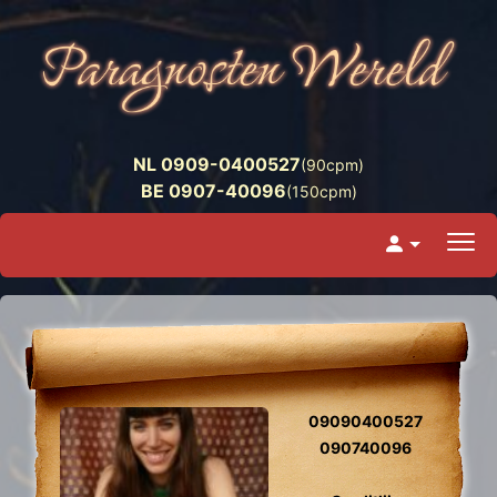
NL 0909-0400527
(90cpm)
BE 0907-40096
(150cpm)
09090400527
090740096