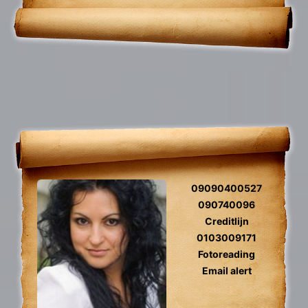
problemen
09090400527
090740096
Creditlijn
0103009171
Fotoreading
Email alert