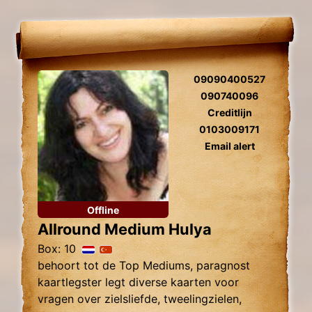
09090400527
090740096
Creditlijn
0103009171
Email alert
Offline
Allround Medium Hulya
Box: 10
behoort tot de Top Mediums, paragnost
kaartlegster legt diverse kaarten voor
vragen over zielsliefde, tweelingzielen,