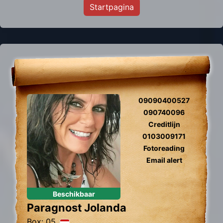
Startpagina
09090400527
090740096
Creditlijn
0103009171
Fotoreading
Email alert
Beschikbaar
Paragnost Jolanda
Box: 05