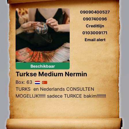
09090400527
090740096
Creditlijn
0103009171
Email alert
Beschikbaar
Turkse Medium Nermin
Box: 63
TURKS en Nederlands CONSULTEN
MOGELIJK!!!!!! sadece TURKCE bakim!!!!!!!!