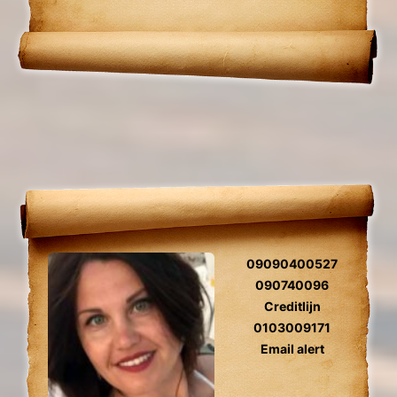
relatie problemen en al uw overige
Levensvragen.
09090400527
090740096
Creditlijn
0103009171
Email alert