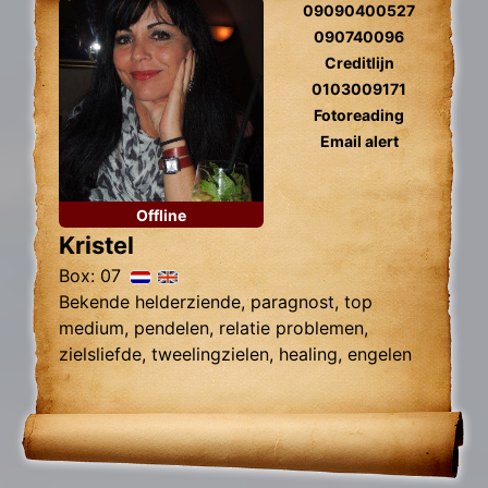
09090400527
090740096
Creditlijn
0103009171
Fotoreading
Email alert
Offline
Kristel
Box: 07
Bekende helderziende, paragnost, top
medium, pendelen, relatie problemen,
zielsliefde, tweelingzielen, healing, engelen
contact.