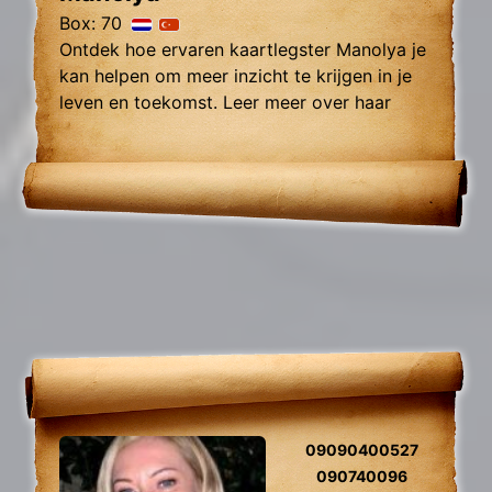
Box: 70
Ontdek hoe ervaren kaartlegster Manolya je
kan helpen om meer inzicht te krijgen in je
leven en toekomst. Leer meer over haar
jarenlange ervaring in het lezen van kaarten
en het interpreteren van hun symboliek.
09090400527
090740096