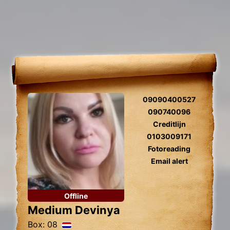
09090400527
090740096
Creditlijn
0103009171
Fotoreading
Email alert
Offline
Medium Devinya
Box: 08