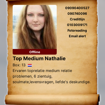
09090400527
090740096
Creditlijn
0103009171
Fotoreading
Email alert
Offline
Top Medium Nathalie
Box: 13
Ervaren toprelatie medium relatie
problemen, 6 zientuig,
soulmate,levensvragen, liefde's deskundige.