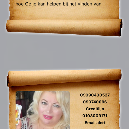
hoe Ce je kan helpen bij het vinden van
antwoorden op vragen over jouw leven,
relaties, werk en meer. Hij spreekt ook
Turks.
09090400527
090740096
Creditlijn
0103009171
Email alert