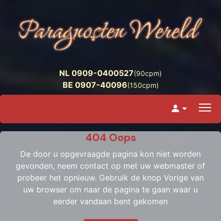
NL 0909-0400527
(90cpm)
BE 0907-40096
(150cpm)
404 Oops
De door u opgevraagde pagina kon niet worden
gevonden, neem contact op met uw webmaster of
probeer het opnieuw. Gebruik de knop Vorige van
uw browser om naar de pagina te gaan waar u
eerder vandaan bent gekomen