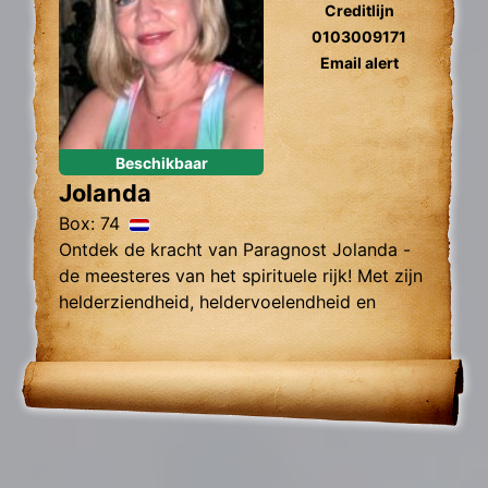
Creditlijn
0103009171
Email alert
Beschikbaar
Jolanda
Box: 74
Ontdek de kracht van Paragnost Jolanda -
de meesteres van het spirituele rijk! Met zijn
helderziendheid, heldervoelendheid en
helderhorendheid kan zij je helpen bij het
vinden van antwoorden op je levensvragen
en het vinden van emotionele en spirituele
balans.