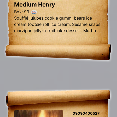
Medium Henry
Box: 99
Soufflé jujubes cookie gummi bears ice
cream tootsie roll ice cream. Sesame snaps
marzipan jelly-o fruitcake dessert. Muffin
muffin sesame snaps pastry cotton candy.
09090400527