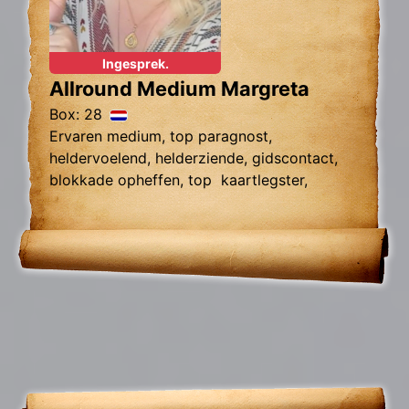
Ingesprek.
Allround Medium Margreta
Box: 28
Ervaren medium, top paragnost,
heldervoelend, helderziende, gidscontact,
blokkade opheffen, top kaartlegster,
vragen over relatie problemen zielsrelaties,
en toekomst voorspelling 2024