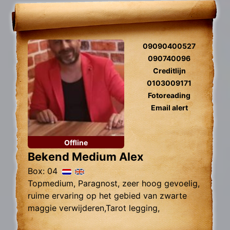
09090400527
090740096
Creditlijn
0103009171
Fotoreading
Email alert
Offline
Bekend Medium Alex
Box: 04
Topmedium, Paragnost, zeer hoog gevoelig,
ruime ervaring op het gebied van zwarte
maggie verwijderen,Tarot legging,
Zielsliefde, Tweelingzielen, Relatie