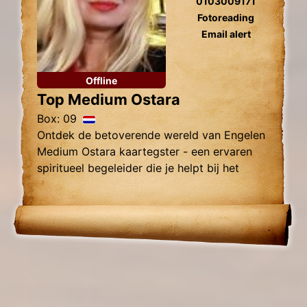
0103009171
Fotoreading
Email alert
Offline
Top Medium Ostara
Box: 09
Ontdek de betoverende wereld van Engelen
Medium Ostara kaartegster - een ervaren
spiritueel begeleider die je helpt bij het
vinden van innerlijke rust, helderheid en
begeleiding.