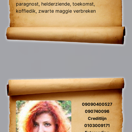
paragnost, helderziende, toekomst,
koffiedik, zwarte maggie verbreken
zielsliefde, zielsverwanten, gidscontact,
relatieproblemen, levensvragen.
09090400527
090740096
Creditlijn
0103009171