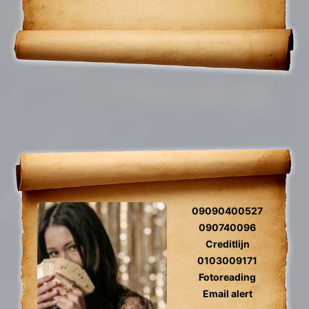
fotoreading, zielsliefde, tweelingzielen,
toekomst voorspelling, relatie herstel,
gidscontact.
09090400527
090740096
Creditlijn
0103009171
Fotoreading
Email alert