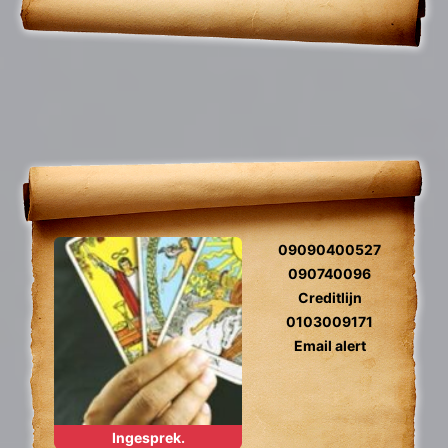
09090400527
090740096
Creditlijn
0103009171
Email alert
Ingesprek.