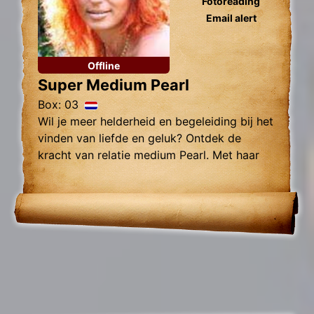
Fotoreading
Email alert
Offline
Super Medium Pearl
Box: 03
Wil je meer helderheid en begeleiding bij het
vinden van liefde en geluk? Ontdek de
kracht van relatie medium Pearl. Met haar
intuïtieve vermogens en nauwkeurige
inzichten kan Pearl je helpen bij het
begrijpen van je huidige situatie.