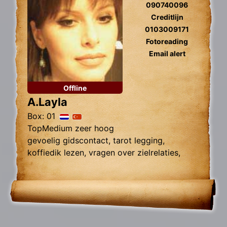
090740096
Creditlijn
0103009171
Fotoreading
Email alert
Offline
A.Layla
Box: 01
TopMedium zeer hoog
gevoelig gidscontact, tarot legging,
koffiedik lezen, vragen over zielrelaties,
werk, financiën wegnemen van blokkades,
relatie herstel