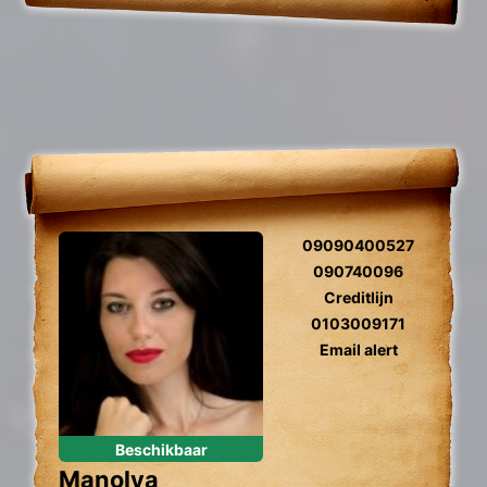
09090400527
090740096
Creditlijn
0103009171
Email alert
Beschikbaar
Manolya